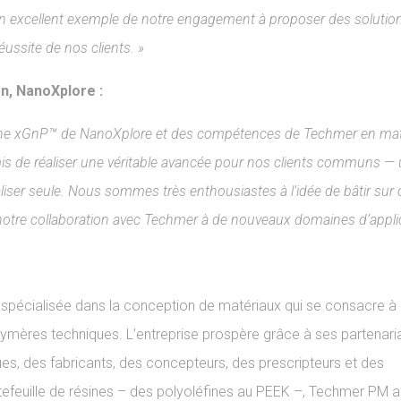
un excellent exemple de notre engagement à proposer des solutio
éussite de nos clients. »
on, NanoXplore :
hène xGnP™ de NanoXplore et des compétences de Techmer en mat
mis de réaliser une véritable avancée pour nos clients communs —
iser seule. Nous sommes très enthousiastes à l’idée de bâtir sur 
re notre collaboration avec Techmer à de nouveaux domaines d’applic
spécialisée dans la conception de matériaux qui se consacre à 
lymères techniques. L’entreprise prospère grâce à ses partenaria
es, des fabricants, des concepteurs, des prescripteurs et des
tefeuille de résines – des polyoléfines au PEEK –, Techmer PM a