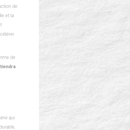
uction de
le et la
t
célérer
gamme de
 tiendra
hène qui
durable,