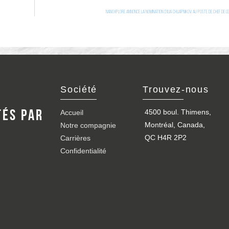
NANOXPLORE ANNONCE LA NOMINATION D’ILIA CHLIAPNIKOV AU POSTE DE CHEF DE L’
Société
Société
Trouvez-nous
Trouvez-nous
4500 boul. Thimens,
4500 boul. Thimens,
TÉS PAR
TÉS PAR
Accueil
Accueil
Montréal, Canada,
Montréal, Canada,
Notre compagnie
Notre compagnie
QC H4R 2P2
QC H4R 2P2
Carrières
Carrières
Confidentialité
Confidentialité