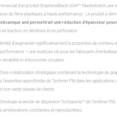
mmercial d’un produit GrapheneBlack xGnP™ Masterbatch, une n
tions de films plastiques à haute performance. Le produit a dé
 mécanique and permettrait
une réduction d’épaisseur pouv
n traction, en déchirure et en perforation.
tentiel d’augmenter significativement la proportion de contenu r
de performance — une avancée clé pour les fabricants d’emballag
durabilité et d’économie circulaire.
e d’une collaboration stratégique combinant la technologie de gr
 l’expertise approfondie de Techmer PM dans les applications d
 son vaste réseau de clients.
technologie avancée de dispersion Techsperse™ de Techmer PM, 
es améliorations constantes et reproductibles.