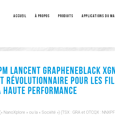
ACCUEIL
À PROPOS
PRODUITS
APPLICATIONS DU M
 PM LANCENT GRAPHENEBLACK XG
T RÉVOLUTIONNAIRE POUR LES FI
 À HAUTE PERFORMANCE
« NanoXplore » ou la « Société ») (TSX : GRA et OTCQX : NNXPF)