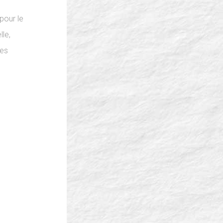
pour le
le,
des