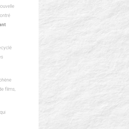
ouvelle
montré
ant
ecyclé
es
aphène
e films,
qui