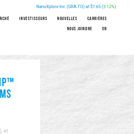
NanoXplore Inc.
(
GRA.TO
) at
$1.65
(
3.12%
)
ARCHÉ
INVESTISSEURS
NOUVELLES
CARRIÈRES
NOUS JOINDRE
EN
NP™
LMS
, et