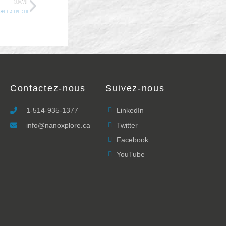
SUIVANT
EXPLOITATION (COO)
Contactez-nous
Contactez-nous
Suivez-nous
Suivez-nous
1-514-935-1377
1-514-935-1377
LinkedIn
LinkedIn
info@nanoxplore.ca
info@nanoxplore.ca
Twitter
Twitter
Facebook
Facebook
YouTube
YouTube