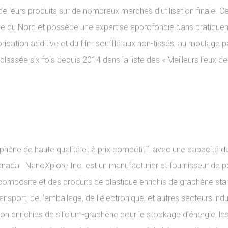
 de leurs produits sur de nombreux marchés d’utilisation finale. C
que du Nord et possède une expertise approfondie dans pratique
brication additive et du film soufflé aux non-tissés, au moulage p
classée six fois depuis 2014 dans la liste des « Meilleurs lieux de 
phène de haute qualité et à prix compétitif, avec une capacité d
anada. NanoXplore Inc. est un manufacturier et fournisseur de 
composite et des produits de plastique enrichis de graphène sta
nsport, de l’emballage, de l’électronique, et autres secteurs indus
ion enrichies de silicium-graphène pour le stockage d’énergie, le