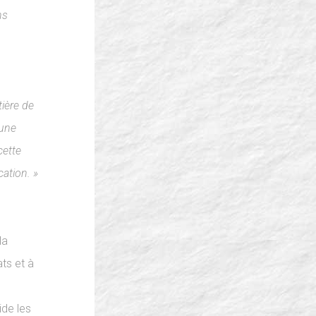
ns
ière de
 une
cette
ation. »
la
ts et à
ide les