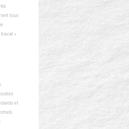
ette
ment tous
ar
travail »
e
poudres
ndards et
triels.
s