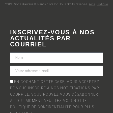
2019 Droits d’auteur © NanoXplore Inc. Tous droits réservés.
Avis juridique
INSCRIVEZ-VOUS À NOS
ACTUALITÉS PAR
COURRIEL
EN COCHANT CETTE CASE, VOUS ACCEPTEZ
DE VOUS INSCRIRE À NOS NOTIFICATIONS PAR
COURRIEL. VOUS POUVEZ VOUS DÉSABONNER
À TOUT MOMENT.VEUILLEZ VOIR NOTRE
POLITIQUE DE CONFIDENTIALITÉ
POUR PLUS