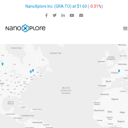
NanoXplore Inc.
(
GRA.TO
) at
$1.60
(
-0.31%
)