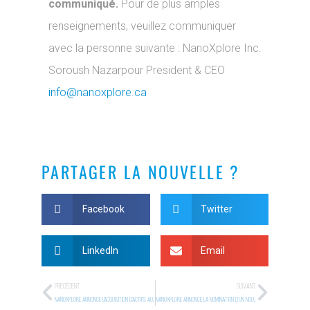
communiqué.
Pour de plus amples
renseignements, veuillez communiquer
avec la personne suivante : NanoXplore Inc.
Soroush Nazarpour President & CEO
info@nanoxplore.ca
PARTAGER LA NOUVELLE ?
Facebook
Twitter
LinkedIn
Email
PRÉCÉDENT
SUIVANT
NANOXPLORE ANNONCE L’ACQUISITION D’ACTIFS AUX ÉTATS-UNIS ET UNE MISE À JOUR CORPORATIVE
NANOXPLORE ANNONCE LA NOMINATION D’UN NOUVEAU MEMBRE À SON CONSEIL D’ADMINISTRATION